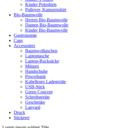
Kinder Poloshirts
Pullover, Kapuzenshirt
Bio-Baumwolle
Herren Bio-Baumwolle
Damen Bio-Baumwolle
Kinder Bio-Baumwolle
Gastronomie
Caps
Accessoires
Baumwolltaschen
Laptoptasche
Laptop-Rucksäcke
Mützen
Handschuhe
Powerbank
Kabelloses Ladegeräte
USB-Stick
Green Concept
Schreibgeräte
Geschenke
Lanyard
Druck
Stickerei
Lorem ipsum widget Title