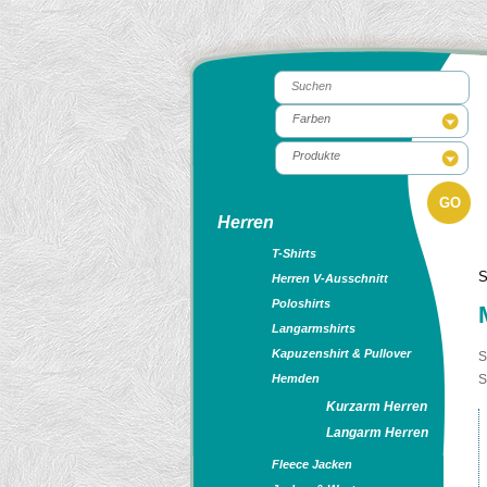
Herren
T-Shirts
S
Herren V-Ausschnitt
Poloshirts
Langarmshirts
Kapuzenshirt & Pullover
S
Hemden
S
Kurzarm Herren
Langarm Herren
Fleece Jacken