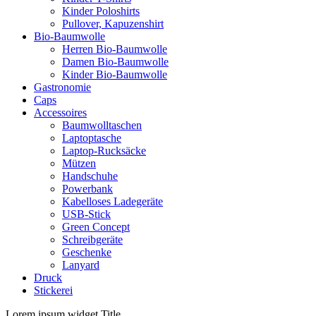
Kinder Poloshirts
Pullover, Kapuzenshirt
Bio-Baumwolle
Herren Bio-Baumwolle
Damen Bio-Baumwolle
Kinder Bio-Baumwolle
Gastronomie
Caps
Accessoires
Baumwolltaschen
Laptoptasche
Laptop-Rucksäcke
Mützen
Handschuhe
Powerbank
Kabelloses Ladegeräte
USB-Stick
Green Concept
Schreibgeräte
Geschenke
Lanyard
Druck
Stickerei
Lorem ipsum widget Title